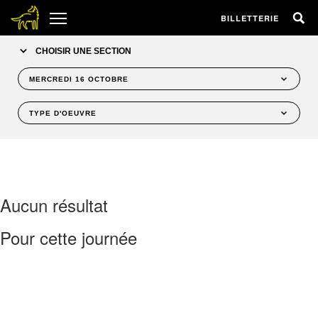
BILLETTERIE
CHOISIR UNE SECTION
MERCREDI 16 OCTOBRE
MERCREDI 9 OCTOBRE
TYPE D'OEUVRE
JEUDI 10 OCTOBRE
TOUS
VENDREDI 11 OCTOBRE
FILMS
SAMEDI 12 OCTOBRE
ÉVÉNEMENTS
DIMANCHE 13 OCTOBRE
Aucun résultat
LUNDI 14 OCTOBRE
MARDI 15 OCTOBRE
Pour cette journée
MERCREDI 16 OCTOBRE
JEUDI 17 OCTOBRE
VENDREDI 18 OCTOBRE
SAMEDI 19 OCTOBRE