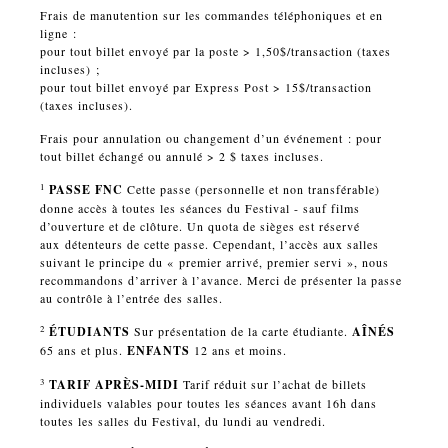
Frais de manutention sur les commandes téléphoniques et en
ligne :
pour tout billet envoyé par la poste > 1,50$/transaction (taxes
incluses) ;
pour tout billet envoyé par Express Post > 15$/transaction
(taxes incluses).
Frais pour annulation ou changement d’un événement : pour
tout billet échangé ou annulé > 2 $ taxes incluses.
1
PASSE FNC
Cette passe (personnelle et non transférable)
donne accès à toutes les séances du Festival - sauf films
d’ouverture et de clôture. Un quota de sièges est réservé
aux détenteurs de cette passe. Cependant, l’accès aux salles
suivant le principe du « premier arrivé, premier servi », nous
recommandons d’arriver à l’avance. Merci de présenter la passe
au contrôle à l’entrée des salles.
2
ÉTUDIANTS
Sur présentation de la carte étudiante.
AÎNÉS
65 ans et plus.
ENFANTS
12 ans et moins.
3
TARIF APRÈS-MIDI
Tarif réduit sur l’achat de billets
individuels valables pour toutes les séances avant 16h dans
toutes les salles du Festival, du lundi au vendredi.