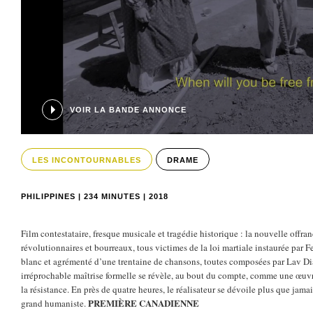
VOIR LA BANDE ANNONCE
LES INCONTOURNABLES
DRAME
PHILIPPINES | 234 MINUTES | 2018
Film contestataire, fresque musicale et tragédie historique : la nouvelle offr
révolutionnaires et bourreaux, tous victimes de la loi martiale instaurée par
blanc et agrémenté d’une trentaine de chansons, toutes composées par Lav D
irréprochable maîtrise formelle se révèle, au bout du compte, comme une œuvr
la résistance. En près de quatre heures, le réalisateur se dévoile plus que jam
PREMIÈRE CANADIENNE
grand humaniste.