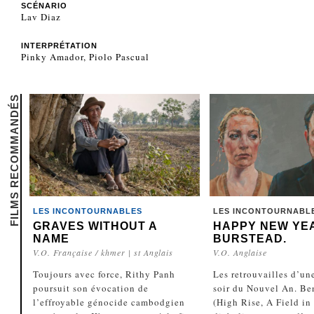
SCÉNARIO
Lav Diaz
INTERPRÉTATION
Pinky Amador, Piolo Pascual
FILMS RECOMMANDÉS
LES INCONTOURNABLES
LES INCONTOURNABL
GRAVES WITHOUT A
HAPPY NEW YEA
NAME
BURSTEAD.
V.O. Française / khmer | st Anglais
V.O. Anglaise
Toujours avec force, Rithy Panh
Les retrouvailles d’une
poursuit son évocation de
soir du Nouvel An. B
l’effroyable génocide cambodgien
(High Rise, A Field in