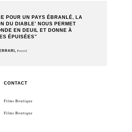
E POUR UN PAYS ÉBRANLÉ, LA
“POIGNANTE ET 
ON DU DIABLE' NOUS PERMET
TRAGÉDIE COSM
ONDE EN DEUIL ET DONNE À
D'HABITER, M
ES ÉPUISÉES”
ERRARI,
Positif
CONTACT
Films Boutique
Films Boutique