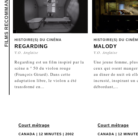
FILMS RECOMMANDÉS
HISTOIRE(S) DU CINÉMA
HISTOIRE(S) DU CINÉ
REGARDING
MALODY
V.O. Anglaise
V.O. Anglaise
Regarding est un film inspiré par la
Une jeune femme, plu
scène n ° 50 du violon rouge
ceux qui osent manger 
(François Girard). Dans cette
au diner de nuit où elle
adaptation libre, le violon a été
incrusté, inspirant un
transformé en...
débordant,...
Court métrage
Court métrage
CANADA | 12 MINUTES | 2002
CANADA | 12 MINUTE