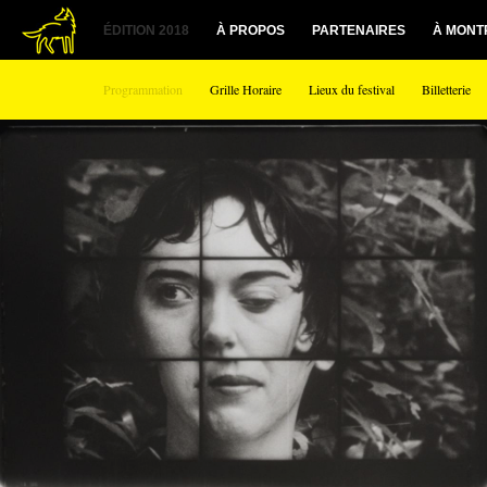
1
ÉDITION 2018
À PROPOS
PARTENAIRES
À MONT
Programmation
Grille Horaire
Lieux du festival
Billetterie