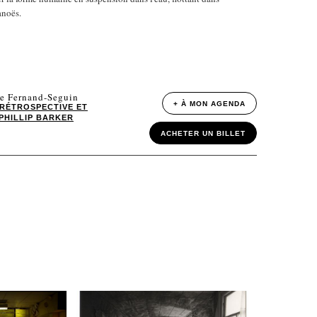
anoës.
le Fernand-Seguin
+ À MON AGENDA
RÉTROSPECTIVE ET
PHILLIP BARKER
ACHETER UN BILLET