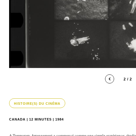
2 / 2
HISTOIRE(S) DU CINÉMA
CANADA | 12 MINUTES | 1984
A Temporary Arrangement a commencé comme une simple expérience: étudier l