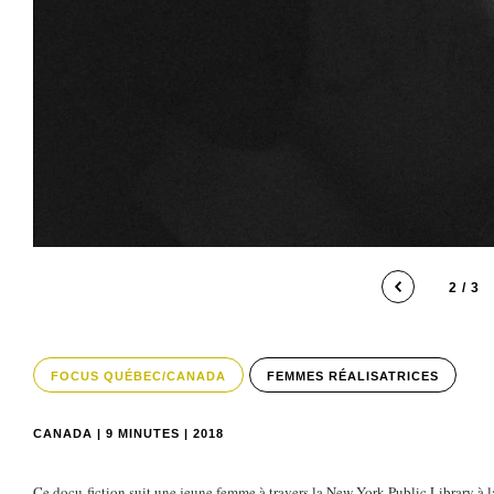
2 / 3
FOCUS QUÉBEC/CANADA
FEMMES RÉALISATRICES
CANADA | 9 MINUTES | 2018
Ce docu-fiction suit une jeune femme à travers la New York Public Library à 