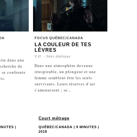
DA
FOCUS QUÉBEC/CANADA
LA COULEUR DE TES
LÈVRES
V.O. - Sans dialogue
ntre dans une
Dans une atmosphère devenue
recherche de
irrespirable, un plongeur et une
t se confronte
femme semblent être les seuls
ts.
survivants. Leurs réserves d’air
s’amenuisent ; se...
Court métrage
INUTES |
QUÉBEC/CANADA | 9 MINUTES |
2018