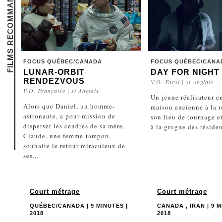
FILMS RECOMMANDÉS
FOCUS QUÉBEC/CANADA
FOCUS QUÉBEC/CANA
LUNAR-ORBIT
DAY FOR NIGHT
RENDEZVOUS
V.O. Farsi | st Anglais
V.O. Française | st Anglais
Un jeune réalisateur e
Alors que Daniel, un homme-
maison ancienne à la 
astronaute, a pour mission de
son lieu de tournage e
disperser les cendres de sa mère,
à la grogne des résiden
Claude, une femme-tampon,
souhaite le retour miraculeux de
ses...
Court métrage
Court métrage
QUÉBEC/CANADA | 9 MINUTES |
CANADA , IRAN | 9 M
2018
2018