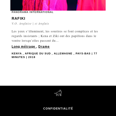
PANORAMA INTERNATIONAL
RAFIKI
V.O. Anglaise | st Anglais
Les yeux s’illuminent, les sourires se font complices et les
regards insistants ; Kena et Ziki ont des papillons dans le
ventre lorsqu’elles passent du...
Long métrage
,
Drame
KENYA , AFRIQUE DU SUD , ALLEMAGNE , PAYS-BAS | 77
MINUTES | 2018
CONFIDENTIALITÉ