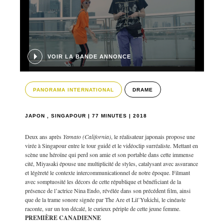
VOIR LA BANDE ANNONCE
PANORAMA INTERNATIONAL
DRAME
JAPON , SINGAPOUR | 77 MINUTES | 2018
Deux ans après
Yamato (California)
, le réalisateur japonais propose une
virée à Singapour entre le tour guidé et le vidéoclip surréaliste. Mettant en
scène une héroïne qui perd son amie et son portable dans cette immense
cité, Miyasaki épouse une multiplicité de styles, catalysant avec assurance
et légèreté le contexte intercommunicationnel de notre époque. Filmant
avec somptuosité les décors de cette république et bénéficiant de la
présence de l’actrice Nina Endo, révélée dans son précédent film, ainsi
que de la trame sonore signée par The Are et Lil’Yukichi, le cinéaste
raconte, sur un ton décalé, le curieux périple de cette jeune femme.
PREMIÈRE CANADIENNE