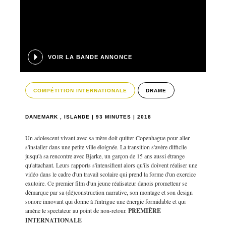
VOIR LA BANDE ANNONCE
COMPÉTITION INTERNATIONALE
DRAME
DANEMARK , ISLANDE | 93 MINUTES | 2018
Un adolescent vivant avec sa mère doit quitter Copenhague pour aller
s'installer dans une petite ville éloignée. La transition s'avère difficile
jusqu'à sa rencontre avec Bjarke, un garçon de 15 ans aussi étrange
qu'attachant. Leurs rapports s'intensifient alors qu'ils doivent réaliser une
vidéo dans le cadre d'un travail scolaire qui prend la forme d'un exercice
exutoire. Ce premier film d'un jeune réalisateur danois prometteur se
démarque par sa (dé)construction narrative, son montage et son design
sonore innovant qui donne à l'intrigue une énergie formidable et qui
amène le spectateur au point de non-retour.
PREMIÈRE
INTERNATIONALE