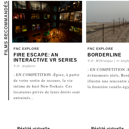
FILMS RECOMMANDÉS
FNC EXPLORE
FNC EXPLORE
FIRE ESCAPE: AN
BORDERLINE
INTERACTIVE VR SERIES
V.O. Hébraïque | st Angl
V.O. Anglaise
- EN COMPÉTITION -B
- EN COMPÉTITION -Épiez, à partir
évènements réels, Bor
de votre sortie de secours, la vie
illustre une rencontre
intime de huit New-Yorkais. Ces
la frontière israélo-ég
locataires privés de leurs droits sont
entrainés...
Réalité virtuelle
Réalité virtuelle