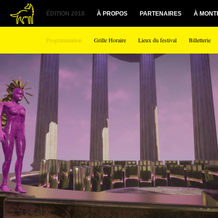
1
ÉDITION 2018
À PROPOS
PARTENAIRES
À MONT
Programmation
Grille Horaire
Lieux du festival
Billetterie