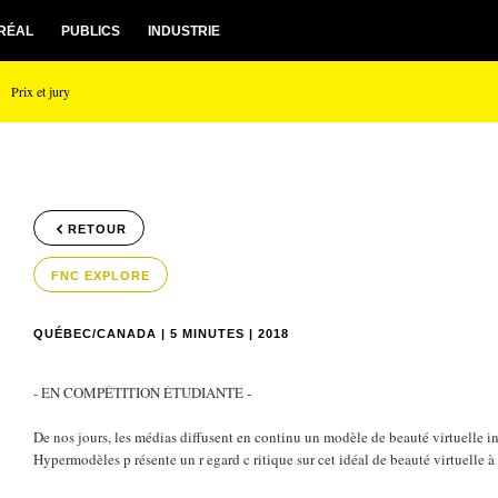
RÉAL
PUBLICS
INDUSTRIE
Prix et jury
RETOUR
FNC EXPLORE
QUÉBEC/CANADA | 5 MINUTES | 2018
- EN COMPÉTITION ÉTUDIANTE -
De nos jours, les médias diffusent en continu un modèle de beauté virtuelle in
Hypermodèles p résente un r egard c ritique sur cet idéal de beauté virtuelle à 