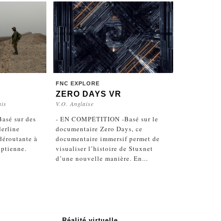
FNC EXPLORE
ZERO DAYS VR
ais
V.O. Anglaise
asé sur des
- EN COMPÉTITION -Basé sur le
derline
documentaire Zero Days, ce
 déroutante à
documentaire immersif permet de
yptienne.
visualiser l’histoire de Stuxnet
d’une nouvelle manière. En...
Réalité virtuelle