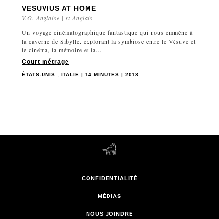
VESUVIUS AT HOME
V.O. Anglaise | st Anglais
Un voyage cinématographique fantastique qui nous emmène à
la caverne de Sibylle, explorant la symbiose entre le Vésuve et
le cinéma, la mémoire et la...
Court métrage
ÉTATS-UNIS , ITALIE | 14 MINUTES | 2018
CONFIDENTIALITÉ
MÉDIAS
NOUS JOINDRE