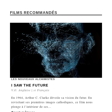
FILMS RECOMMANDÉS
LES NOUVEAUX ALCHIMISTES
I SAW THE FUTURE
V.O. Anglaise | st Français
En 1964, Arthur C. Clarke dévoile sa vision du futur. En
revisitant ses premières images cathodiques, ce film nous
plonge à l’intérieur de ses...