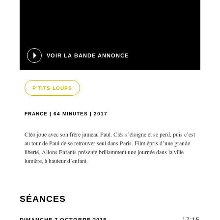
VOIR LA BANDE ANNONCE
P'TITS LOUPS
FRANCE | 64 MINUTES | 2017
Cléo joue avec son frère jumeau Paul. Clés s’éloigne et se perd, puis c’est
au tour de Paul de se retrouver seul dans Paris. Film épris d’une grande
liberté, Allons Enfants présente brillamment une journée dans la ville
lumière, à hauteur d’enfant.
SÉANCES