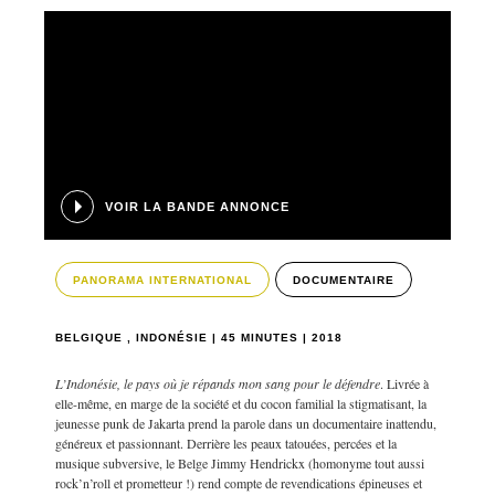
VOIR LA BANDE ANNONCE
PANORAMA INTERNATIONAL
DOCUMENTAIRE
BELGIQUE , INDONÉSIE | 45 MINUTES | 2018
L’Indonésie, le pays où je répands mon sang pour le défendre
. Livrée à
elle-même, en marge de la société et du cocon familial la stigmatisant, la
jeunesse punk de Jakarta prend la parole dans un documentaire inattendu,
généreux et passionnant. Derrière les peaux tatouées, percées et la
musique subversive, le Belge Jimmy Hendrickx (homonyme tout aussi
rock’n’roll et prometteur !) rend compte de revendications épineuses et